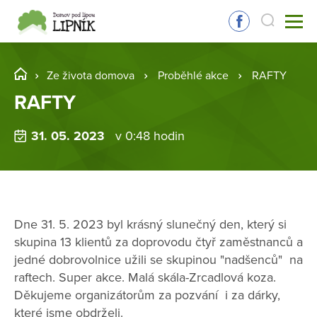
Ze života domova
Proběhlé akce
RAFTY
RAFTY
31. 05. 2023
v 0:48 hodin
Dne 31. 5. 2023 byl krásný slunečný den, který si
skupina 13 klientů za doprovodu čtyř zaměstnanců a
jedné dobrovolnice užili se skupinou "nadšenců" na
raftech. Super akce. Malá skála-Zrcadlová koza.
Děkujeme organizátorům za pozvání i za dárky,
které jsme obdrželi.