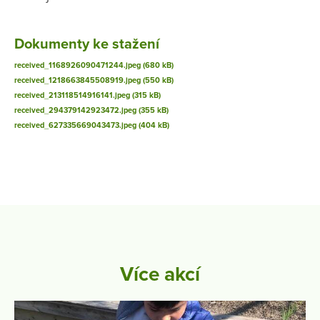
Dokumenty ke stažení
received_1168926090471244.jpeg (680 kB)
received_1218663845508919.jpeg (550 kB)
received_213118514916141.jpeg (315 kB)
received_294379142923472.jpeg (355 kB)
received_627335669043473.jpeg (404 kB)
Více akcí