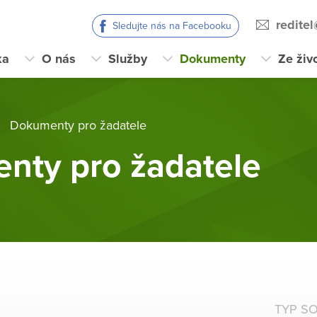
redite
Sledujte nás na Facebooku
ka
O nás
Služby
Dokumenty
Ze živ
Dokumenty pro žadatele
nty pro žadatele
TYP S