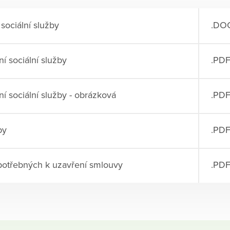
sociální služby
.DO
í sociální služby
.PD
 sociální služby - obrázková
.PD
by
.PD
třebných k uzavření smlouvy
.PD