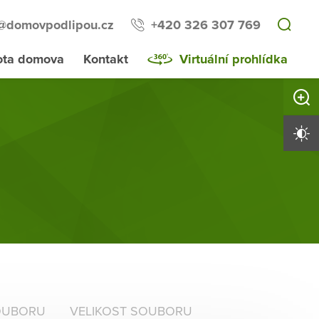
l@domovpodlipou.cz
+420 326 307 769
ota domova
Kontakt
Virtuální prohlídka
Zvětši
Vysoký 
OUBORU
VELIKOST SOUBORU