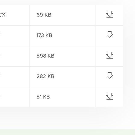
CX
69 KB
F
173 KB
F
598 KB
F
282 KB
F
51 KB