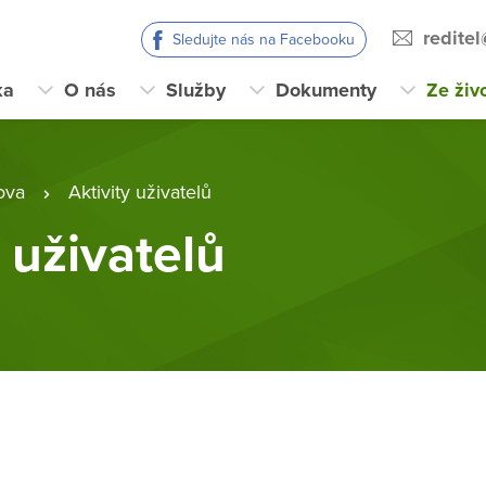
redite
Sledujte nás na Facebooku
ka
O nás
Služby
Dokumenty
Ze živ
ova
Aktivity uživatelů
y uživatelů