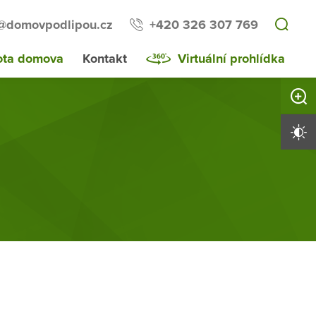
l@domovpodlipou.cz
+420 326 307 769
ota domova
Kontakt
Virtuální prohlídka
Zvětši
Vysoký 