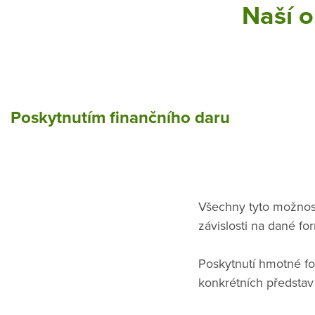
Naší o
Poskytnutím finančního daru
Všechny tyto možnos
závislosti na dané f
Poskytnutí hmotné fo
konkrétních předsta