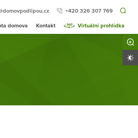
l@domovpodlipou.cz
+420 326 307 769
ota domova
Kontakt
Virtuální prohlídka
Zvětši
Vysoký 