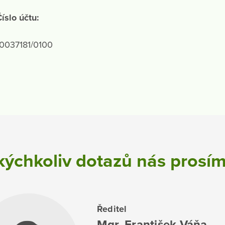
íslo účtu:
10037181/0100
kýchkoliv dotazů nás prosím
Ředitel
Mgr. František Váňa