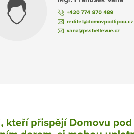
+420 774 870 489
reditel@domovpodlipou.cz
vana@pssbellevue.cz
, kteří přispějí Domovu pod