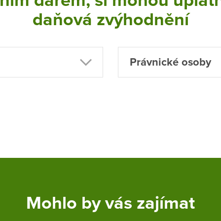
ním darem, si mohou uplatn
daňová zvýhodnění
Právnické osoby
Mohlo by vás zajímat