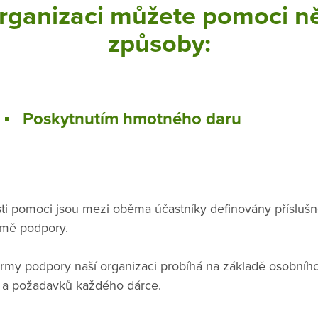
rganizaci můžete pomoci n
způsoby:
Poskytnutím hmotného daru
ti pomoci jsou mezi oběma účastníky definovány přísluš
ormě podpory.
rmy podpory naší organizaci probíhá na základě osobního
v a požadavků každého dárce.