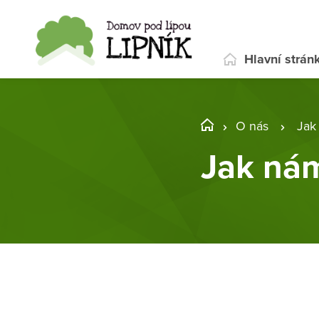
Hlavní strán
O nás
Jak
Jak ná