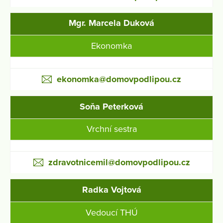
Mgr. Marcela Duková
Ekonomka
ekonomka@domovpodlipou.cz
Soňa Peterková
Vrchní sestra
zdravotnicemil@domovpodlipou.cz
Radka Vojtová
Vedoucí THÚ