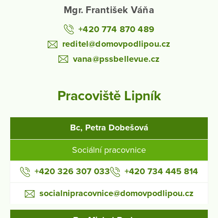
Mgr. František Váňa
+420 774 870 489
reditel@domovpodlipou.cz
vana@pssbellevue.cz
Pracoviště Lipník
Bc, Petra Dobešová
Sociální pracovnice
+420 326 307 033
+420 734 445 814
socialnipracovnice@domovpodlipou.cz